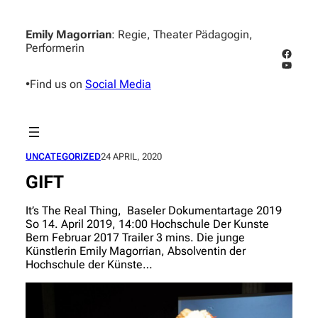
Skip
to
Emily Magorrian
: Regie, Theater Pädagogin,
content
Performerin
Facebo
YouTub
•
Find us on
Social Media
UNCATEGORIZED
24 APRIL, 2020
GIFT
It’s The Real Thing, Baseler Dokumentartage 2019
So 14. April 2019, 14:00 Hochschule Der Kunste
Bern Februar 2017 Trailer 3 mins. Die junge
Künstlerin Emily Magorrian, Absolventin der
Hochschule der Künste…